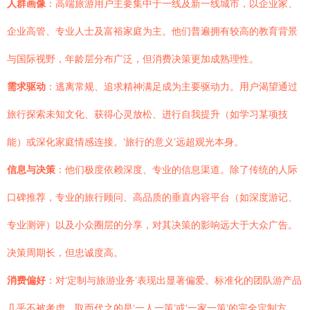
人群画像
：高端旅游用户主要集中于一线及新一线城市，以企业家、
企业高管、专业人士及富裕家庭为主。他们普遍拥有较高的教育背景
与国际视野，年龄层分布广泛，但消费决策更加成熟理性。
需求驱动
：逃离常规、追求精神满足成为主要驱动力。用户渴望通过
旅行探索未知文化、获得心灵放松、进行自我提升（如学习某项技
能）或深化家庭情感连接。‘旅行的意义’远超观光本身。
信息与决策
：他们极度依赖深度、专业的信息渠道。除了传统的人际
口碑推荐，专业的旅行顾问、高品质的垂直内容平台（如深度游记、
专业测评）以及小众圈层的分享，对其决策的影响远大于大众广告。
决策周期长，但忠诚度高。
消费偏好
：对‘定制与旅游业务’表现出显著偏爱。标准化的团队游产品
几乎不被考虑，取而代之的是‘一人一策’或‘一家一策’的完全定制方