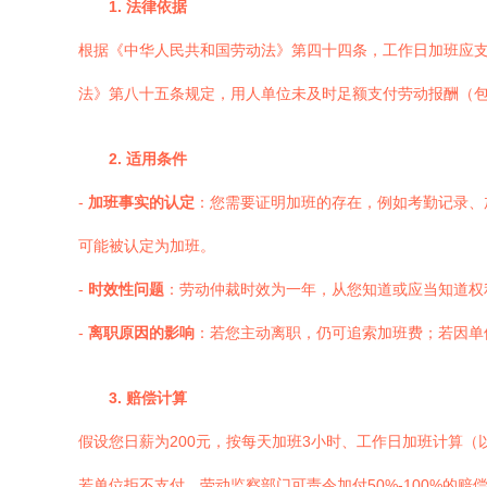
1. 法律依据
根据《中华人民共和国劳动法》第四十四条，工作日加班应支付
法》第八十五条规定，用人单位未及时足额支付劳动报酬（
2. 适用条件
-
加班事实的认定
：您需要证明加班的存在，例如考勤记录、
可能被认定为加班。
-
时效性问题
：劳动仲裁时效为一年，从您知道或应当知道权
-
离职原因的影响
：若您主动离职，仍可追索加班费；若因单
3. 赔偿计算
假设您日薪为200元，按每天加班3小时、工作日加班计算（以150%
若单位拒不支付，劳动监察部门可责令加付50%-100%的赔