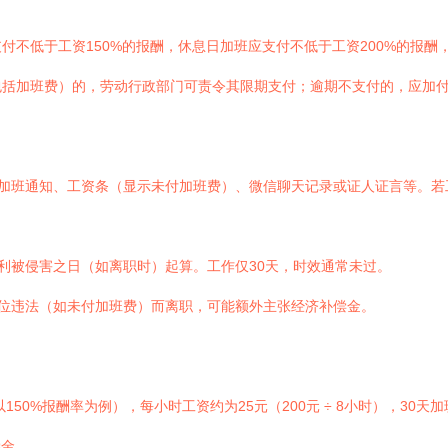
不低于工资150%的报酬，休息日加班应支付不低于工资200%的报酬
包括加班费）的，劳动行政部门可责令其限期支付；逾期不支付的，应加
加班通知、工资条（显示未付加班费）、微信聊天记录或证人证言等。若
利被侵害之日（如离职时）起算。工作仅30天，时效通常未过。
位违法（如未付加班费）而离职，可能额外主张经济补偿金。
报酬率为例），每小时工资约为25元（200元 ÷ 8小时），30天加班费约为：25
偿金。